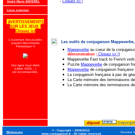
-
Cliquez ici !
André Marie BAVEREL
Liens externes
AVERTISSEMENTS
SUR LES JEUX
!
Cliquez ici
L'ouverture des puzzles
Les outils de conjugaison Mappeverbe, c
requiert Macromedia
Flashplayer ®
Mappeverbe
au coeur de la conjugaiso
démonstration :
Cliquez ici !
)
Mappeverbe Fast track to French verb 
Puzzle
Mappeverbe
de conjugaison fran
Une ligne haut débit
(câble, ADSL...)
Mappeverbe
de conjugaison française
est recommandée.
La conjugaison française à pas de géa
La Carte mémoire des terminaisons de
La Carte mémoire des terminaisons de l
© - Copyright – 2006/2012
Webmestre
Dernière 
www.conjugaison.fr - All rights reserved