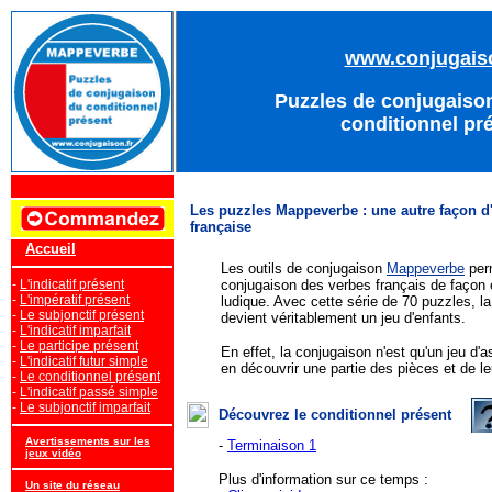
www.conjugaiso
Puzzles de conjugaison
conditionnel pr
Les puzzles Mappeverbe : une autre façon d
française
Accueil
Les outils de conjugaison
Mappeverbe
perm
-
L'indicatif présent
conjugaison des verbes français de façon e
-
L'impératif présent
ludique. Avec cette série de 70 puzzles, l
-
Le subjonctif présent
devient véritablement un jeu d'enfants.
-
L'indicatif imparfait
-
Le participe présent
En effet, la conjugaison n'est qu'un jeu d
-
L'indicatif futur simple
en découvrir une partie des pièces et de l
-
Le conditionnel présent
-
L'indicatif passé simple
-
Le subjonctif imparfait
Découvrez le conditionnel présent
Avertissements sur les
-
Terminaison 1
jeux vidéo
Plus d'information sur ce temps :
Un site du réseau